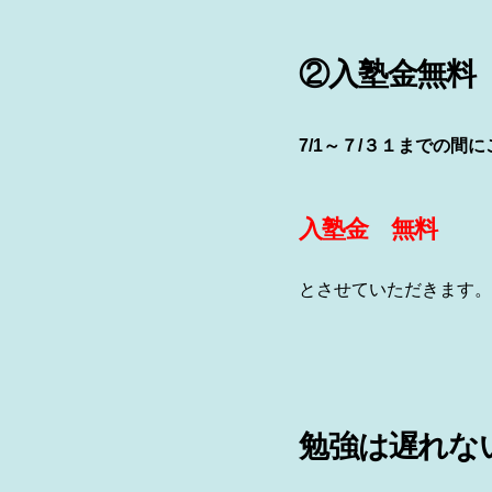
②入塾金無料
7/1～７/３１までの間
入塾金 無料
とさせていただきます。
勉強は遅れな