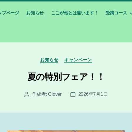
ップページ
お知らせ
ここが他とは違います！
受講コース
カ
お知らせ
キャンペーン
テ
ゴ
夏の特別フェア！！
リ
ー
作成者:
Clover
2026年7月1日
投
投
稿
稿
者
日