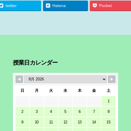
twitter
Hatena
Pocket
授業日カレンダー
日
月
火
水
木
金
土
1
2
3
4
5
6
7
8
9
10
11
12
13
14
15