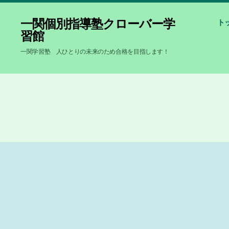
一関個別指導塾クローバー学
ト
習館
一関学習塾 人ひとりの未来のため合格を目指します！