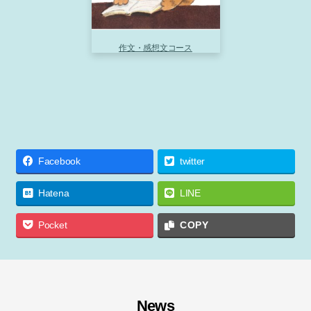
作文・感想文コース
Facebook
twitter
Hatena
LINE
Pocket
COPY
News