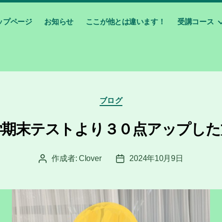
ップページ
お知らせ
ここが他とは違います！
受講コース
カ
ブログ
テ
ゴ
学期末テストより３０点アップした
リ
ー
作成者:
Clover
2024年10月9日
投
投
稿
稿
者
日