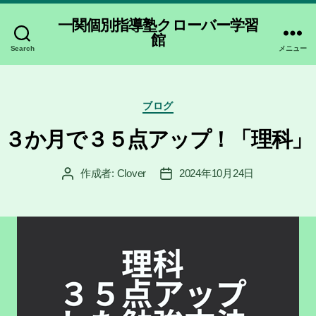
一関個別指導塾クローバー学習
館
Search
メニュー
カ
ブログ
テ
ゴ
３か月で３５点アップ！「理科」
リ
ー
作成者:
Clover
2024年10月24日
投
投
稿
稿
者
日