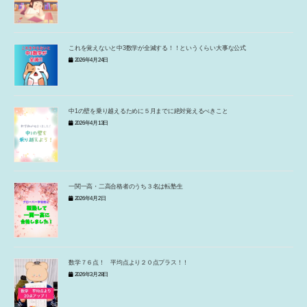
これを覚えないと中3数学が全滅する！！というくらい大事な公式
2026年4月24日
中1の壁を乗り越えるために５月までに絶対覚えるべきこと
2026年4月13日
一関一高・二高合格者のうち３名は転塾生
2026年4月2日
数学７６点！ 平均点より２０点プラス！！
2026年3月28日