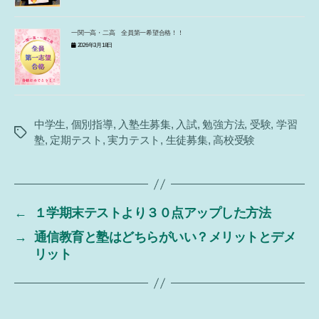
一関一高・二高 全員第一希望合格！！
2026年3月18日
中学生
,
個別指導
,
入塾生募集
,
入試
,
勉強方法
,
受験
,
学習
タ
塾
,
定期テスト
,
実力テスト
,
生徒募集
,
高校受験
グ
←
１学期末テストより３０点アップした方法
→
通信教育と塾はどちらがいい？メリットとデメ
リット