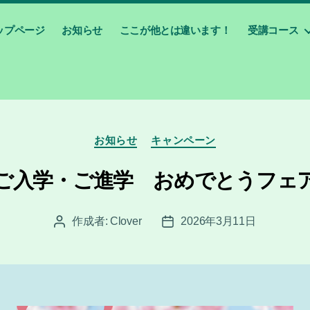
ップページ
お知らせ
ここが他とは違います！
受講コース
カ
お知らせ
キャンペーン
テ
ゴ
ご入学・ご進学 おめでとうフェ
リ
ー
作成者:
Clover
2026年3月11日
投
投
稿
稿
者
日