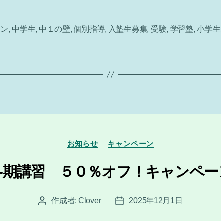
ーン
,
中学生
,
中１の壁
,
個別指導
,
入塾生募集
,
受験
,
学習塾
,
小学生
カ
お知らせ
キャンペーン
テ
ゴ
冬期講習 ５０％オフ！キャンペー
リ
ー
作成者:
Clover
2025年12月1日
投
投
稿
稿