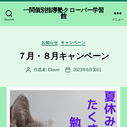
一関個別指導塾クローバー学習
館
Search
メニュー
カ
お知らせ
キャンペーン
テ
ゴ
７月・８月キャンペーン
リ
ー
作成者:
Clover
2023年6月30日
投
投
稿
稿
者
日