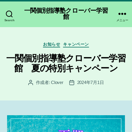
一関個別指導塾クローバー学習
館
Search
メニュー
カ
お知らせ
キャンペーン
テ
ゴ
一関個別指導塾クローバー学習
リ
館 夏の特別キャンペーン
ー
作成者:
Clover
2024年7月1日
投
投
稿
稿
者
日