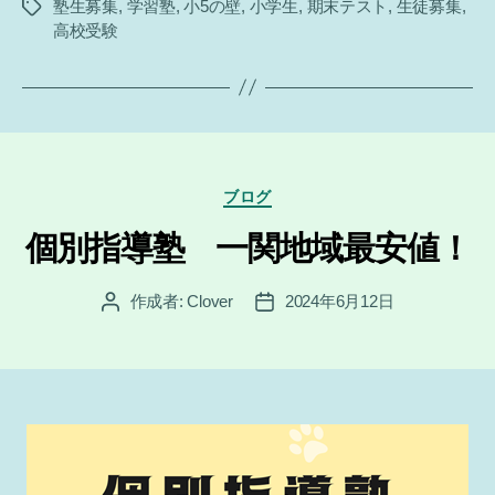
塾生募集
,
学習塾
,
小5の壁
,
小学生
,
期末テスト
,
生徒募集
,
タ
高校受験
グ
カ
ブログ
テ
ゴ
個別指導塾 一関地域最安値！
リ
ー
作成者:
Clover
2024年6月12日
投
投
稿
稿
者
日