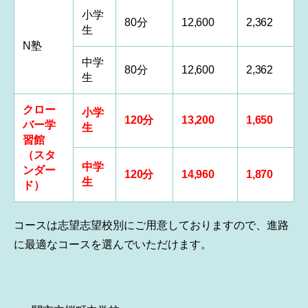
小学
80分
12,600
2,362
生
N塾
中学
80分
12,600
2,362
生
クロー
小学
120分
13,200
1,650
バー学
生
習館
（スタ
中学
ンダー
120分
14,960
1,870
生
ド）
コースは志望志望校別にご用意しておりますので、進路
に最適なコースを選んでいただけます。