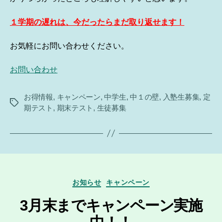
１学期の遅れは、今だったらまだ取り返せます！
お気軽にお問い合わせください。
お問い合わせ
お得情報
,
キャンペーン
,
中学生
,
中１の壁
,
入塾生募集
,
定
タ
期テスト
,
期末テスト
,
生徒募集
グ
カ
お知らせ
キャンペーン
テ
ゴ
3月末までキャンペーン実施
リ
ー