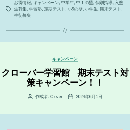
お得情報
,
キャンペーン
,
中学生
,
中１の壁
,
個別指導
,
入塾
生募集
,
学習塾
,
定期テスト
,
小5の壁
,
小学生
,
期末テスト
,
タ
生徒募集
グ
カ
キャンペーン
テ
ゴ
クローバー学習館 期末テスト対
リ
策キャンペーン！！
ー
作成者:
Clover
2024年6月1日
投
投
稿
稿
者
日