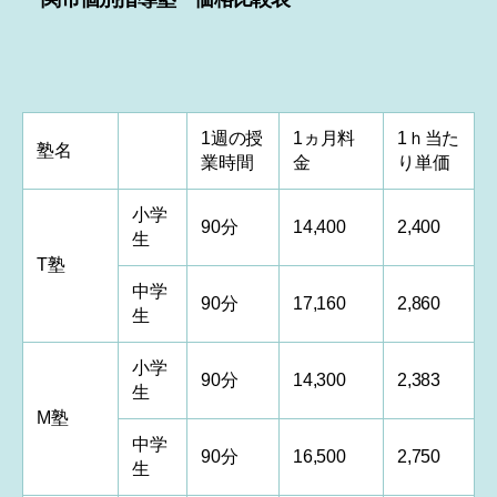
1週の授
1ヵ月料
1ｈ当た
塾名
業時間
金
り単価
小学
90分
14,400
2,400
生
T塾
中学
90分
17,160
2,860
生
小学
90分
14,300
2,383
生
M塾
中学
90分
16,500
2,750
生