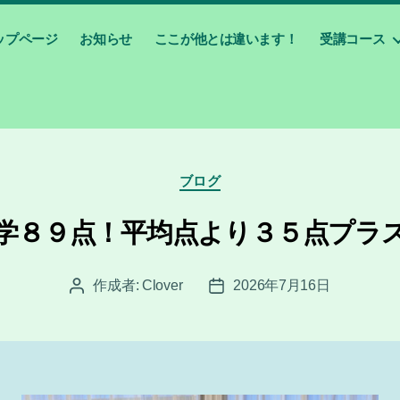
ップページ
お知らせ
ここが他とは違います！
受講コース
カ
ブログ
テ
ゴ
学８９点！平均点より３５点プラ
リ
ー
作成者:
Clover
2026年7月16日
投
投
稿
稿
者
日