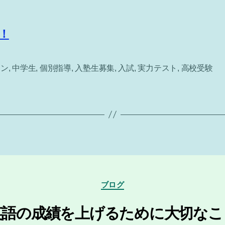
！
ーン
,
中学生
,
個別指導
,
入塾生募集
,
入試
,
実力テスト
,
高校受験
カ
ブログ
テ
ゴ
英語の成績を上げるために大切なこ
リ
ー