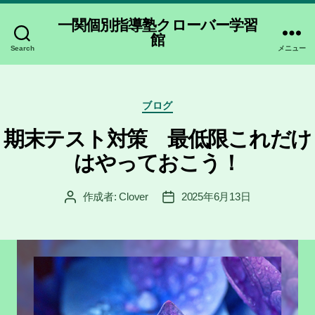
一関個別指導塾クローバー学習
館
Search
メニュー
カ
ブログ
テ
ゴ
期末テスト対策 最低限これだけ
リ
はやっておこう！
ー
作成者:
Clover
2025年6月13日
投
投
稿
稿
者
日