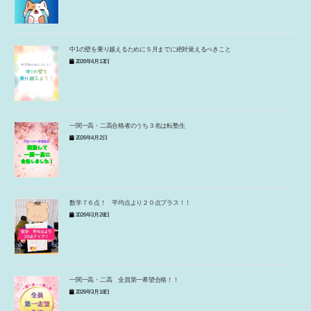
中1の壁を乗り越えるために５月までに絶対覚えるべきこと
2026年4月13日
一関一高・二高合格者のうち３名は転塾生
2026年4月2日
数学７６点！ 平均点より２０点プラス！！
2026年3月28日
一関一高・二高 全員第一希望合格！！
2026年3月18日