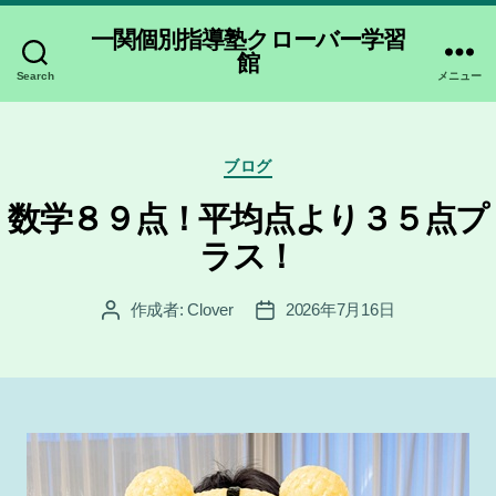
一関個別指導塾クローバー学習
館
Search
メニュー
カ
ブログ
テ
ゴ
数学８９点！平均点より３５点プ
リ
ラス！
ー
作成者:
Clover
2026年7月16日
投
投
稿
稿
者
日