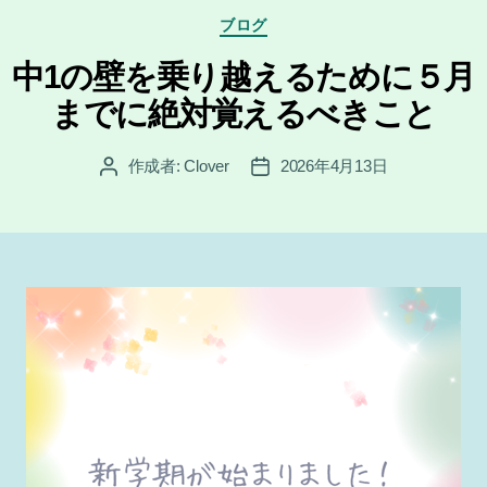
カ
ブログ
テ
ゴ
中1の壁を乗り越えるために５月
リ
までに絶対覚えるべきこと
ー
作成者:
Clover
2026年4月13日
投
投
稿
稿
者
日