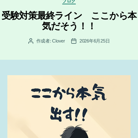
ブログ
テ
ゴ
受験対策最終ライン ここから本
リ
気だそう！！
ー
作成者:
Clover
2026年6月25日
投
投
稿
稿
者
日