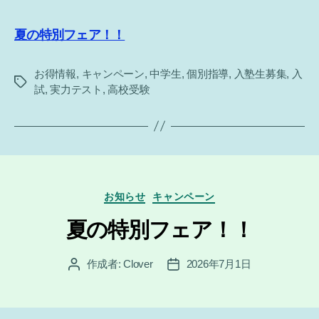
夏の特別フェア！！
お得情報
,
キャンペーン
,
中学生
,
個別指導
,
入塾生募集
,
入
タ
試
,
実力テスト
,
高校受験
グ
カ
お知らせ
キャンペーン
テ
ゴ
夏の特別フェア！！
リ
ー
作成者:
Clover
2026年7月1日
投
投
稿
稿
者
日