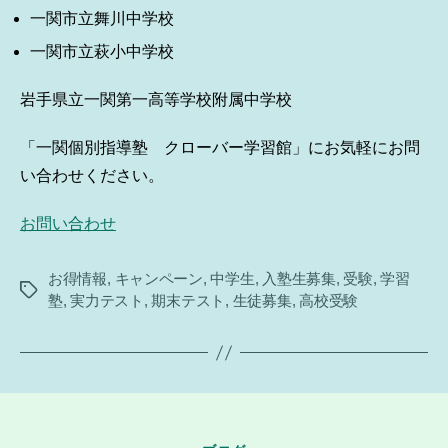
一関市立舞川中学校
一関市立萩小中学校
岩手県立一関第一高等学校附属中学校
「一関個別指導塾 クローバー学習館」にお気軽にお問
い合わせください。
お問い合わせ
お得情報
,
キャンペーン
,
中学生
,
入塾生募集
,
受験
,
学習
タ
塾
,
実力テスト
,
期末テスト
,
生徒募集
,
高校受験
グ
カ