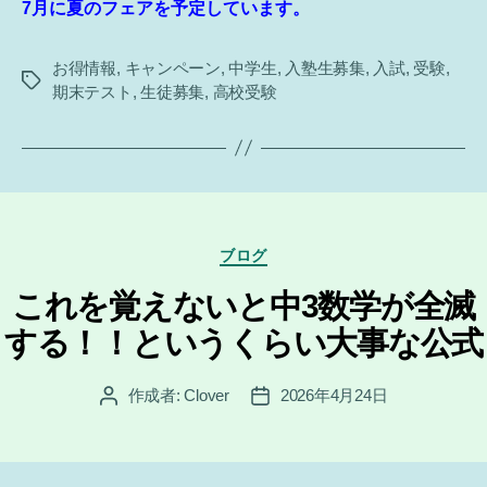
7月に夏のフェアを予定しています。
お得情報
,
キャンペーン
,
中学生
,
入塾生募集
,
入試
,
受験
,
タ
期末テスト
,
生徒募集
,
高校受験
グ
カ
ブログ
テ
ゴ
これを覚えないと中3数学が全滅
リ
する！！というくらい大事な公式
ー
作成者:
Clover
2026年4月24日
投
投
稿
稿
者
日