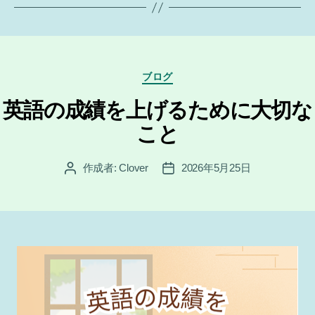
カ
ブログ
テ
ゴ
英語の成績を上げるために大切な
リ
こと
ー
作成者:
Clover
2026年5月25日
投
投
稿
稿
者
日