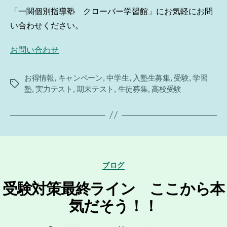
「一関個別指導塾 クローバー学習館」にお気軽にお問
い合わせください。
お問い合わせ
お得情報
,
キャンペーン
,
中学生
,
入塾生募集
,
受験
,
学習
タ
塾
,
実力テスト
,
期末テスト
,
生徒募集
,
高校受験
グ
カ
ブログ
テ
ゴ
受験対策最終ライン ここから本
リ
気だそう！！
ー