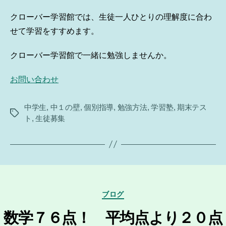
クローバー学習館では、生徒一人ひとりの理解度に合わ
せて学習をすすめます。
クローバー学習館で一緒に勉強しませんか。
お問い合わせ
中学生
,
中１の壁
,
個別指導
,
勉強方法
,
学習塾
,
期末テス
タ
ト
,
生徒募集
グ
カ
ブログ
テ
ゴ
数学７６点！ 平均点より２０点
リ