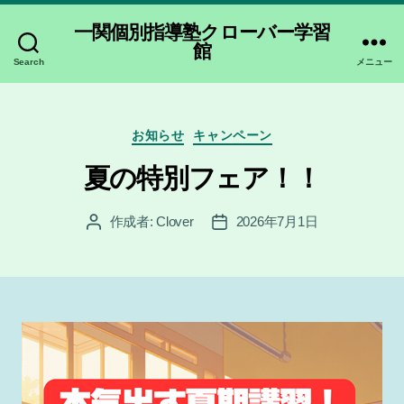
一関個別指導塾クローバー学習
館
Search
メニュー
カ
お知らせ
キャンペーン
テ
ゴ
夏の特別フェア！！
リ
ー
作成者:
Clover
2026年7月1日
投
投
稿
稿
者
日