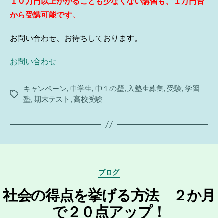
１０万円以上かかることも少なくない講習も、１万円台
から受講可能です。
お問い合わせ、お待ちしております。
お問い合わせ
キャンペーン
,
中学生
,
中１の壁
,
入塾生募集
,
受験
,
学習
タ
塾
,
期末テスト
,
高校受験
グ
カ
ブログ
テ
ゴ
社会の得点を挙げる方法 ２か月
リ
で２０点アップ！
ー