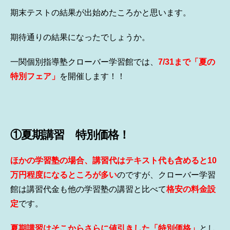
期末テストの結果が出始めたころかと思います。
期待通りの結果になったでしょうか。
一関個別指導塾クローバー学習館では、
7/31
まで
「夏の
特別フェア」
を開催します！！
①夏期講習 特別価格！
ほかの学習塾の場合、講習代はテキスト代も含めると10
万円程度になるところが多い
のですが、クローバー学習
館は講習代金も他の学習塾の講習と比べて
格安の料金設
定
です。
夏期講習はそこからさらに値引きした「特
別価格」
とし