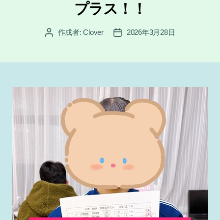
プラス！！
ー
作成者:
Clover
2026年3月28日
投
投
稿
稿
者
日