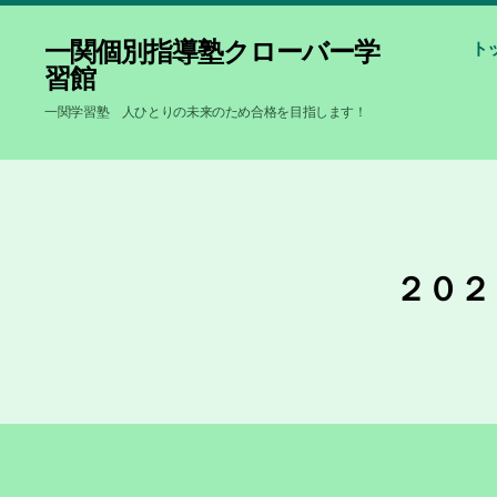
一関個別指導塾クローバー学
ト
習館
一関学習塾 人ひとりの未来のため合格を目指します！
２０２