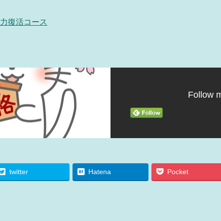
力復活コース
Follow 
twitter
Hatena
Pocket