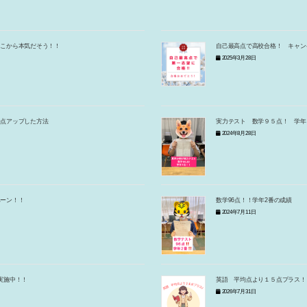
ここから本気だそう！！
自己最高点で高校合格！ キャン
2025年3月28日
０点アップした方法
実力テスト 数学９５点！ 学年
2024年8月28日
ペーン！！
数学96点！！学年2番の成績
2024年7月11日
実施中！！
英語 平均点より１５点プラス！
2026年7月31日