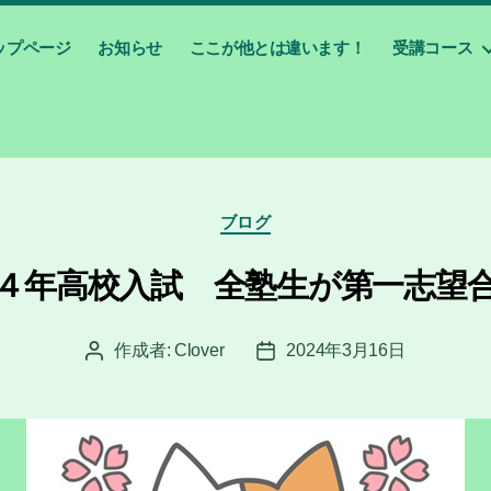
ップページ
お知らせ
ここが他とは違います！
受講コース
カ
ブログ
テ
ゴ
４年高校入試 全塾生が第一志望
リ
ー
作成者:
Clover
2024年3月16日
投
投
稿
稿
者
日