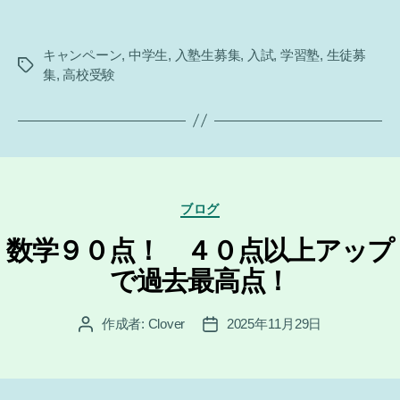
キャンペーン
,
中学生
,
入塾生募集
,
入試
,
学習塾
,
生徒募
タ
集
,
高校受験
グ
カ
ブログ
テ
ゴ
数学９０点！ ４０点以上アップ
リ
で過去最高点！
ー
作成者:
Clover
2025年11月29日
投
投
稿
稿
者
日