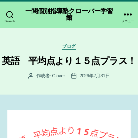
一関個別指導塾クローバー学習
館
Search
メニュー
カ
ブログ
テ
ゴ
英語 平均点より１５点プラス！
リ
ー
作成者:
Clover
2026年7月31日
投
投
稿
稿
者
日