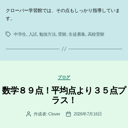
クローバー学習館では、その点もしっかり指導していま
す。
中学生
,
入試
,
勉強方法
,
受験
,
生徒募集
,
高校受験
タ
グ
カ
ブログ
テ
ゴ
数学８９点！平均点より３５点プ
リ
ラス！
ー
作成者:
Clover
2026年7月16日
投
投
稿
稿
者
日