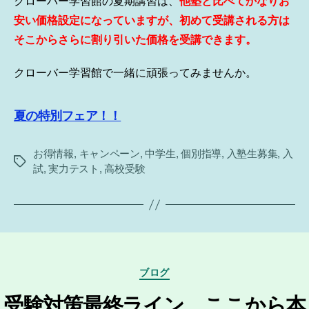
クローバー学習館の夏期講習は、
他塾と比べてかなりお
安い価格設定になっていますが、初めて受講される方は
そこからさらに割り引いた価格を受講できます。
クローバー学習館で一緒に頑張ってみませんか。
夏の特別フェア！！
お得情報
,
キャンペーン
,
中学生
,
個別指導
,
入塾生募集
,
入
タ
試
,
実力テスト
,
高校受験
グ
カ
ブログ
テ
ゴ
受験対策最終ライン ここから本