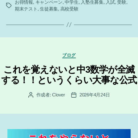
お得情報
,
キャンペーン
,
中学生
,
入塾生募集
,
入試
,
受験
,
タ
期末テスト
,
生徒募集
,
高校受験
グ
カ
ブログ
テ
ゴ
これを覚えないと中3数学が全滅
リ
する！！というくらい大事な公式
ー
作成者:
Clover
2026年4月24日
投
投
稿
稿
者
日