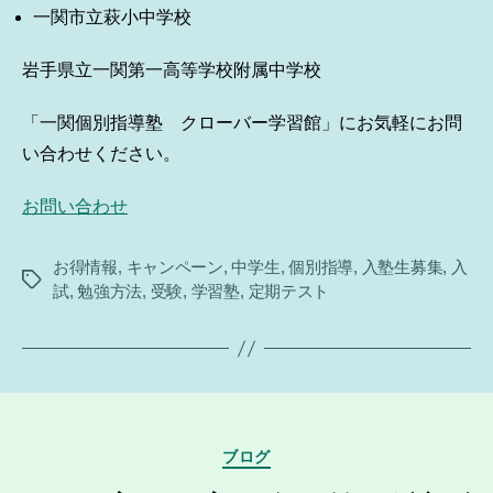
一関市立萩小中学校
岩手県立一関第一高等学校附属中学校
「一関個別指導塾 クローバー学習館」にお気軽にお問
い合わせください。
お問い合わせ
お得情報
,
キャンペーン
,
中学生
,
個別指導
,
入塾生募集
,
入
タ
試
,
勉強方法
,
受験
,
学習塾
,
定期テスト
グ
カ
ブログ
テ