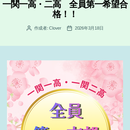
ゴ
一関一高・二高 全員第一希望合
リ
格！！
ー
作成者:
Clover
2026年3月18日
投
投
稿
稿
者
日