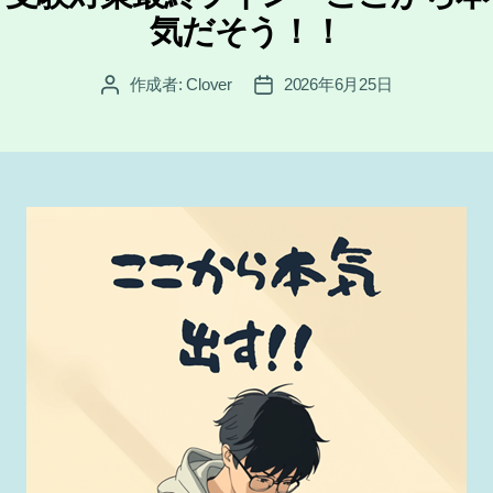
リ
気だそう！！
ー
作成者:
Clover
2026年6月25日
投
投
稿
稿
者
日