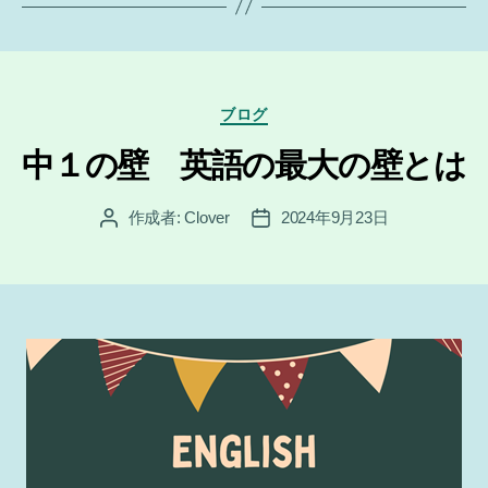
カ
ブログ
テ
ゴ
中１の壁 英語の最大の壁とは
リ
ー
作成者:
Clover
2024年9月23日
投
投
稿
稿
者
日