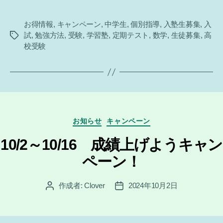
お得情報
,
キャンペーン
,
中学生
,
個別指導
,
入塾生募集
,
入
試
,
勉強方法
,
受験
,
学習塾
,
定期テスト
,
数学
,
生徒募集
,
高
タ
校受験
グ
カ
お知らせ
キャンペーン
テ
ゴ
10/2～10/16 成績上げようキャン
リ
ペーン！
ー
作成者:
Clover
2024年10月2日
投
投
稿
稿
者
日