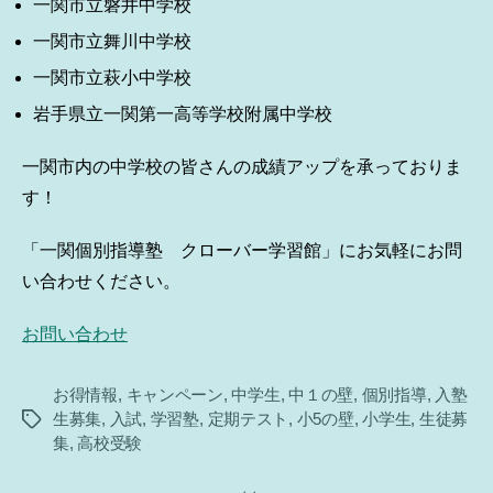
一関市立磐井中学校
一関市立舞川中学校
一関市立萩小中学校
岩手県立一関第一高等学校附属中学校
一関市内の中学校の皆さんの成績アップを承っておりま
す！
「一関個別指導塾 クローバー学習館」にお気軽にお問
い合わせください。
お問い合わせ
お得情報
,
キャンペーン
,
中学生
,
中１の壁
,
個別指導
,
入塾
生募集
,
入試
,
学習塾
,
定期テスト
,
小5の壁
,
小学生
,
生徒募
タ
集
,
高校受験
グ