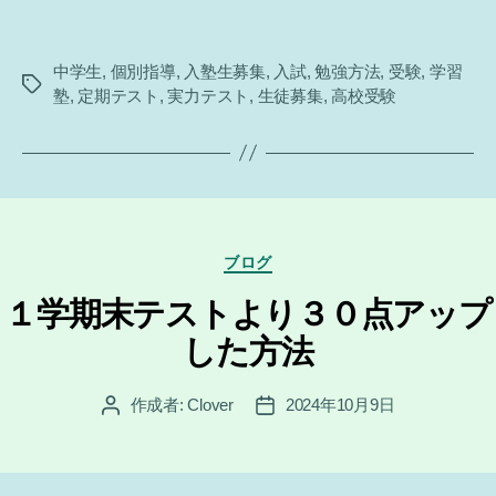
中学生
,
個別指導
,
入塾生募集
,
入試
,
勉強方法
,
受験
,
学習
タ
塾
,
定期テスト
,
実力テスト
,
生徒募集
,
高校受験
グ
カ
ブログ
テ
ゴ
１学期末テストより３０点アップ
リ
した方法
ー
作成者:
Clover
2024年10月9日
投
投
稿
稿
者
日