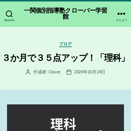
一関個別指導塾クローバー学習
館
Search
メニュー
カ
ブログ
テ
ゴ
３か月で３５点アップ！「理科」
リ
ー
作成者:
Clover
2024年10月24日
投
投
稿
稿
者
日